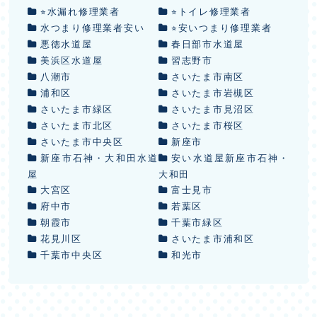
⭐︎水漏れ修理業者
⭐︎トイレ修理業者
水つまり修理業者安い
⭐︎安いつまり修理業者
悪徳水道屋
春日部市水道屋
美浜区水道屋
習志野市
八潮市
さいたま市南区
浦和区
さいたま市岩槻区
さいたま市緑区
さいたま市見沼区
さいたま市北区
さいたま市桜区
さいたま市中央区
新座市
新座市石神・大和田水道
安い水道屋新座市石神・
屋
大和田
大宮区
富士見市
府中市
若葉区
朝霞市
千葉市緑区
花見川区
さいたま市浦和区
千葉市中央区
和光市