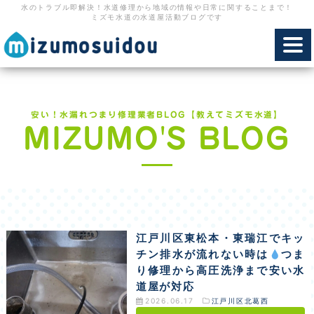
水のトラブル即解決！水道修理から地域の情報や日常に関することまで！
ミズモ水道の水道屋活動ブログです
toggl
navig
安い！水漏れつまり修理業者BLOG【教えてミズモ水道】
MIZUMO'S BLOG
江戸川区東松本・東瑞江でキッ
チン排水が流れない時は
つま
り修理から高圧洗浄まで安い水
道屋が対応
2026.06.17
江戸川区北葛西