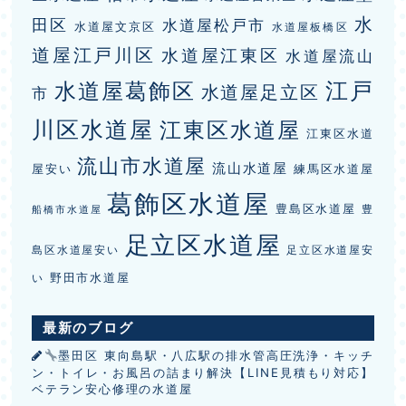
水
田区
水道屋松戸市
水道屋文京区
水道屋板橋区
道屋江戸川区
水道屋江東区
水道屋流山
江戸
水道屋葛飾区
水道屋足立区
市
川区水道屋
江東区水道屋
江東区水道
流山市水道屋
流山水道屋
屋安い
練馬区水道屋
葛飾区水道屋
豊島区水道屋
豊
船橋市水道屋
足立区水道屋
島区水道屋安い
足立区水道屋安
野田市水道屋
い
最新のブログ
墨田区 東向島駅・八広駅の排水管高圧洗浄・キッチ
ン・トイレ・お風呂の詰まり解決【LINE見積もり対応】
ベテラン安心修理の水道屋