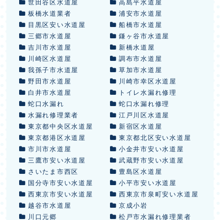
世田谷区水道屋
高島平水道屋
板橋水道業者
浦安市水道屋
目黒区安い水道屋
船橋市水道屋
三郷市水道屋
鎌ヶ谷市水道屋
吉川市水道屋
新橋水道屋
川崎区水道屋
調布市水道屋
我孫子市水道屋
草加市水道屋
野田市水道屋
川崎市幸区水道屋
白井市水道屋
トイレ水漏れ修理
蛇口水漏れ
蛇口水漏れ修理
水漏れ修理業者
江戸川区水道屋
東京都中央区水道屋
新宿区水道屋
東京都港区水道屋
東京都北区安い水道屋
市川市水道屋
小金井市安い水道屋
三鷹市安い水道屋
武蔵野市安い水道屋
さいたま市西区
豊島区水道屋
国分寺市安い水道屋
小平市安い水道屋
西東京市安い水道屋
西東京市泉町安い水道屋
越谷市水道屋
京成小岩
川口元郷
松戸市水漏れ修理業者