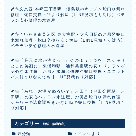
文京区 本郷三丁目駅・湯島駅のキッチン蛇口水漏れ
修理・蛇口交換・詰まり解決【LINE見積もり対応】ベテ
ラン安心修理の水道屋
さいたま市見沼区 東大宮駅・大和田駅のお風呂蛇口
水漏れ修理・蛇口交換を安く解決【LINE見積もり対応】
ベテラン安心修理の水道屋
「足元に水が溜まる…」そのゆううつを、スッキリ
とした笑顔に。東浦和駅、浦和美園駅の安くベテランが
安心な水道屋。お風呂水漏れ修理や蛇口交換・ユニット
バス詰まりなんでも【LINE見積もり対応】
「あれ、お湯がぬるい？」戸田市（戸田公園駅、戸
田駅）の安心ベテラン水道屋。お風呂蛇口水漏れ修理・
シャワーの温度調整きかない時の蛇口交換【LINE見積も
り対応】
カテゴリー
（地域・修理内容）
未分類
トイレつまり