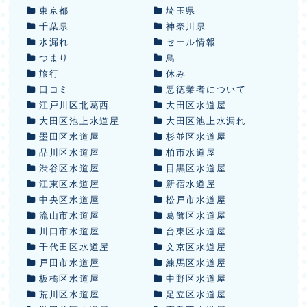
東京都
埼玉県
千葉県
神奈川県
水漏れ
セール情報
つまり
鳥
旅行
休み
口コミ
悪徳業者について
江戸川区北葛西
大田区水道屋
大田区池上水道屋
大田区池上水漏れ
墨田区水道屋
杉並区水道屋
品川区水道屋
柏市水道屋
渋谷区水道屋
目黒区水道屋
江東区水道屋
新宿水道屋
中央区水道屋
松戸市水道屋
流山市水道屋
葛飾区水道屋
川口市水道屋
台東区水道屋
千代田区水道屋
文京区水道屋
戸田市水道屋
練馬区水道屋
板橋区水道屋
中野区水道屋
荒川区水道屋
足立区水道屋