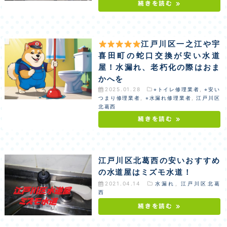
続きを読む »
江戸川区一之江や宇
喜田町の蛇口交換が安い水道
屋！水漏れ、老朽化の際はおま
かへを
2025.01.28
⭐︎トイレ修理業者
,
⭐︎安い
つまり修理業者
,
⭐︎水漏れ修理業者
,
江戸川区
北葛西
続きを読む »
江戸川区北葛西の安いおすすめ
の水道屋はミズモ水道！
2021.04.14
水漏れ
,
江戸川区北葛
西
続きを読む »