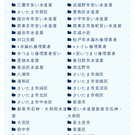
三鷹市安い水道屋
武蔵野市安い水道屋
さいたま市西区
豊島区水道屋
国分寺市安い水道屋
小平市安い水道屋
西東京市安い水道屋
西東京市泉町安い水道屋
越谷市水道屋
京成小岩
川口元郷
松戸市水漏れ修理業者
⭐︎水漏れ修理業者
⭐︎トイレ修理業者
水つまり修理業者安い
⭐︎安いつまり修理業者
悪徳水道屋
春日部市水道屋
美浜区水道屋
習志野市
八潮市
さいたま市南区
浦和区
さいたま市岩槻区
さいたま市緑区
さいたま市見沼区
さいたま市北区
さいたま市桜区
さいたま市中央区
新座市
新座市石神・大和田水道
安い水道屋新座市石神・
屋
大和田
大宮区
富士見市
府中市
若葉区