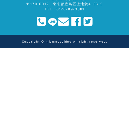
〒170-0012 東京都豊島区上池袋4-33-2
TEL：0120-89-3381
Copyright © mizumosuidou All right reserved.