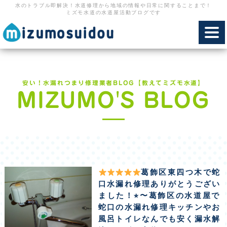
水のトラブル即解決！水道修理から地域の情報や日常に関することまで！
ミズモ水道の水道屋活動ブログです
toggl
navig
安い！水漏れつまり修理業者BLOG【教えてミズモ水道】
MIZUMO'S BLOG
葛飾区東四つ木で蛇
口水漏れ修理ありがとうござい
ました！⭐︎〜葛飾区の水道屋で
蛇口の水漏れ修理キッチンやお
風呂トイレなんでも安く漏水解