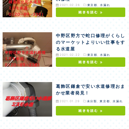
2021.02.26
東京都
,
水漏れ
続きを読む »
中野区野方で蛇口修理がくらし
のマーケットよりいい仕事をす
る水道屋
2021.02.22
東京都
,
水漏れ
続きを読む »
葛飾区鎌倉で安い水道修理おま
かせ業者発見！
2021.01.29
未分類
,
東京都
,
水漏れ
続きを読む »