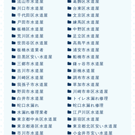
流山市水道屋
葛飾区水道屋
川口市水道屋
台東区水道屋
千代田区水道屋
文京区水道屋
戸田市水道屋
練馬区水道屋
板橋区水道屋
中野区水道屋
荒川区水道屋
足立区水道屋
世田谷区水道屋
高島平水道屋
板橋水道業者
浦安市水道屋
目黒区安い水道屋
船橋市水道屋
三郷市水道屋
鎌ヶ谷市水道屋
吉川市水道屋
新橋水道屋
川崎区水道屋
調布市水道屋
我孫子市水道屋
草加市水道屋
野田市水道屋
川崎市幸区水道屋
白井市水道屋
トイレ水漏れ修理
蛇口水漏れ
蛇口水漏れ修理
水漏れ修理業者
江戸川区水道屋
東京都中央区水道屋
新宿区水道屋
東京都港区水道屋
東京都北区安い水道屋
市川市水道屋
小金井市安い水道屋