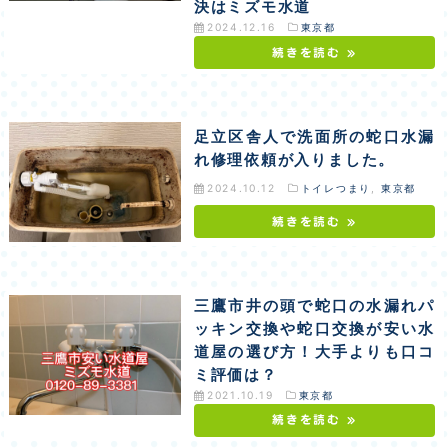
決はミズモ水道
2024.12.16
東京都
続きを読む »
足立区舎人で洗面所の蛇口水漏
れ修理依頼が入りました。
2024.10.12
トイレつまり
,
東京都
続きを読む »
三鷹市井の頭で蛇口の水漏れパ
ッキン交換や蛇口交換が安い水
道屋の選び方！大手よりも口コ
ミ評価は？
2021.10.19
東京都
続きを読む »