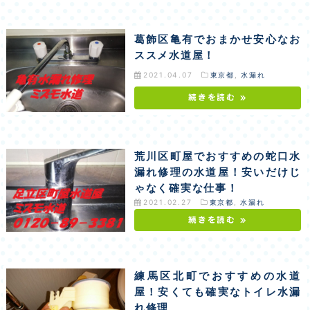
葛飾区亀有でおまかせ安心なお
ススメ水道屋！
2021.04.07
東京都
,
水漏れ
続きを読む »
荒川区町屋でおすすめの蛇口水
漏れ修理の水道屋！安いだけじ
ゃなく確実な仕事！
2021.02.27
東京都
,
水漏れ
続きを読む »
練馬区北町でおすすめの水道
屋！安くても確実なトイレ水漏
れ修理