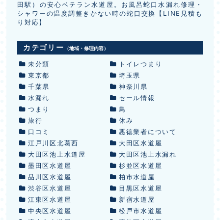
田駅）の安心ベテラン水道屋。お風呂蛇口水漏れ修理・
シャワーの温度調整きかない時の蛇口交換【LINE見積も
り対応】
カテゴリー
（地域・修理内容）
未分類
トイレつまり
東京都
埼玉県
千葉県
神奈川県
水漏れ
セール情報
つまり
鳥
旅行
休み
口コミ
悪徳業者について
江戸川区北葛西
大田区水道屋
大田区池上水道屋
大田区池上水漏れ
墨田区水道屋
杉並区水道屋
品川区水道屋
柏市水道屋
渋谷区水道屋
目黒区水道屋
江東区水道屋
新宿水道屋
中央区水道屋
松戸市水道屋