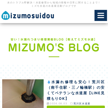
水のトラブル即解決！水道修理から地域の情報や日常に関することまで！
ミズモ水道の水道屋活動ブログです
toggl
navig
安い！水漏れつまり修理業者BLOG【教えてミズモ水道】
MIZUMO'S BLOG
水漏れ修理も安心！荒川区
（南千住駅・三ノ輪橋駅）の安
くてベテランな水道屋【LINE見
積もりOK】
2026.08.03
荒川区水道屋