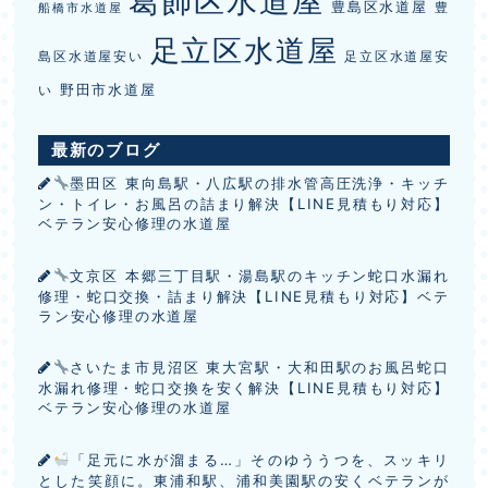
葛飾区水道屋
豊島区水道屋
豊
船橋市水道屋
足立区水道屋
島区水道屋安い
足立区水道屋安
野田市水道屋
い
最新のブログ
墨田区 東向島駅・八広駅の排水管高圧洗浄・キッチ
ン・トイレ・お風呂の詰まり解決【LINE見積もり対応】
ベテラン安心修理の水道屋
文京区 本郷三丁目駅・湯島駅のキッチン蛇口水漏れ
修理・蛇口交換・詰まり解決【LINE見積もり対応】ベテ
ラン安心修理の水道屋
さいたま市見沼区 東大宮駅・大和田駅のお風呂蛇口
水漏れ修理・蛇口交換を安く解決【LINE見積もり対応】
ベテラン安心修理の水道屋
「足元に水が溜まる…」そのゆううつを、スッキリ
とした笑顔に。東浦和駅、浦和美園駅の安くベテランが