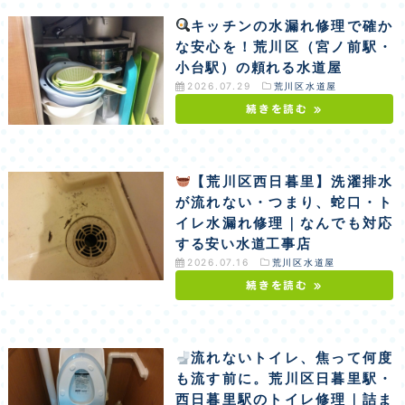
キッチンの水漏れ修理で確か
な安心を！荒川区（宮ノ前駅・
小台駅）の頼れる水道屋
2026.07.29
荒川区水道屋
続きを読む »
【荒川区西日暮里】洗濯排水
が流れない・つまり、蛇口・ト
イレ水漏れ修理｜なんでも対応
する安い水道工事店
2026.07.16
荒川区水道屋
続きを読む »
流れないトイレ、焦って何度
も流す前に。荒川区日暮里駅・
西日暮里駅のトイレ修理｜詰ま