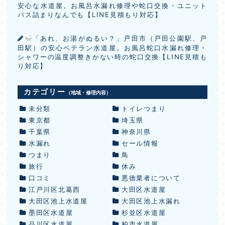
安心な水道屋。お風呂水漏れ修理や蛇口交換・ユニット
バス詰まりなんでも【LINE見積もり対応】
「あれ、お湯がぬるい？」戸田市（戸田公園駅、戸
田駅）の安心ベテラン水道屋。お風呂蛇口水漏れ修理・
シャワーの温度調整きかない時の蛇口交換【LINE見積も
り対応】
カテゴリー
（地域・修理内容）
未分類
トイレつまり
東京都
埼玉県
千葉県
神奈川県
水漏れ
セール情報
つまり
鳥
旅行
休み
口コミ
悪徳業者について
江戸川区北葛西
大田区水道屋
大田区池上水道屋
大田区池上水漏れ
墨田区水道屋
杉並区水道屋
品川区水道屋
柏市水道屋