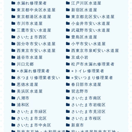
水漏れ修理業者
江戸川区水道屋
東京都中央区水道屋
新宿区水道屋
東京都港区水道屋
東京都北区安い水道屋
市川市水道屋
小金井市安い水道屋
三鷹市安い水道屋
武蔵野市安い水道屋
さいたま市西区
豊島区水道屋
国分寺市安い水道屋
小平市安い水道屋
西東京市安い水道屋
西東京市泉町安い水道屋
越谷市水道屋
京成小岩
川口元郷
松戸市水漏れ修理業者
⭐︎水漏れ修理業者
⭐︎トイレ修理業者
水つまり修理業者安い
⭐︎安いつまり修理業者
悪徳水道屋
春日部市水道屋
美浜区水道屋
習志野市
八潮市
さいたま市南区
浦和区
さいたま市岩槻区
さいたま市緑区
さいたま市見沼区
さいたま市北区
さいたま市桜区
さいたま市中央区
新座市
新座市石神・大和田水道
安い水道屋新座市石神・