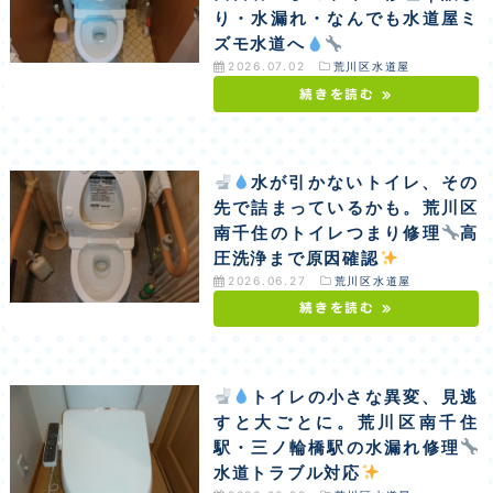
り・水漏れ・なんでも水道屋ミ
ズモ水道へ
2026.07.02
荒川区水道屋
続きを読む »
水が引かないトイレ、その
先で詰まっているかも。荒川区
南千住のトイレつまり修理
高
圧洗浄まで原因確認
2026.06.27
荒川区水道屋
続きを読む »
トイレの小さな異変、見逃
すと大ごとに。荒川区南千住
駅・三ノ輪橋駅の水漏れ修理
水道トラブル対応