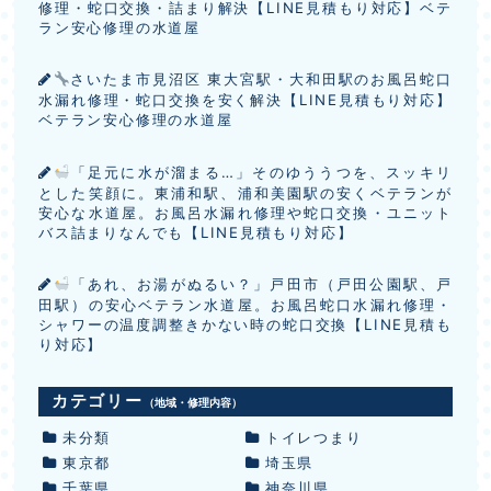
修理・蛇口交換・詰まり解決【LINE見積もり対応】ベテ
ラン安心修理の水道屋
さいたま市見沼区 東大宮駅・大和田駅のお風呂蛇口
水漏れ修理・蛇口交換を安く解決【LINE見積もり対応】
ベテラン安心修理の水道屋
「足元に水が溜まる…」そのゆううつを、スッキリ
とした笑顔に。東浦和駅、浦和美園駅の安くベテランが
安心な水道屋。お風呂水漏れ修理や蛇口交換・ユニット
バス詰まりなんでも【LINE見積もり対応】
「あれ、お湯がぬるい？」戸田市（戸田公園駅、戸
田駅）の安心ベテラン水道屋。お風呂蛇口水漏れ修理・
シャワーの温度調整きかない時の蛇口交換【LINE見積も
り対応】
カテゴリー
（地域・修理内容）
未分類
トイレつまり
東京都
埼玉県
千葉県
神奈川県