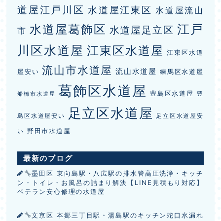
道屋江戸川区
水道屋江東区
水道屋流山
江戸
水道屋葛飾区
水道屋足立区
市
川区水道屋
江東区水道屋
江東区水道
流山市水道屋
流山水道屋
屋安い
練馬区水道屋
葛飾区水道屋
豊島区水道屋
豊
船橋市水道屋
足立区水道屋
島区水道屋安い
足立区水道屋安
野田市水道屋
い
最新のブログ
墨田区 東向島駅・八広駅の排水管高圧洗浄・キッチ
ン・トイレ・お風呂の詰まり解決【LINE見積もり対応】
ベテラン安心修理の水道屋
文京区 本郷三丁目駅・湯島駅のキッチン蛇口水漏れ