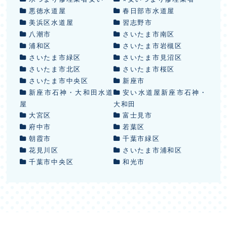
悪徳水道屋
春日部市水道屋
美浜区水道屋
習志野市
八潮市
さいたま市南区
浦和区
さいたま市岩槻区
さいたま市緑区
さいたま市見沼区
さいたま市北区
さいたま市桜区
さいたま市中央区
新座市
新座市石神・大和田水道
安い水道屋新座市石神・
屋
大和田
大宮区
富士見市
府中市
若葉区
朝霞市
千葉市緑区
花見川区
さいたま市浦和区
千葉市中央区
和光市