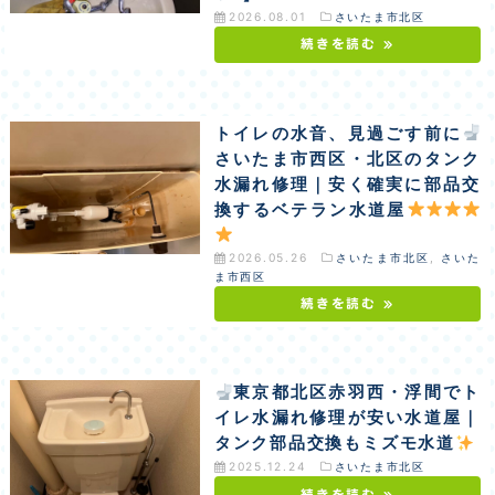
2026.08.01
さいたま市北区
続きを読む »
トイレの水音、見過ごす前に
さいたま市西区・北区のタンク
水漏れ修理｜安く確実に部品交
換するベテラン水道屋
2026.05.26
さいたま市北区
,
さいた
ま市西区
続きを読む »
東京都北区赤羽西・浮間でト
イレ水漏れ修理が安い水道屋｜
タンク部品交換もミズモ水道
2025.12.24
さいたま市北区
続きを読む »