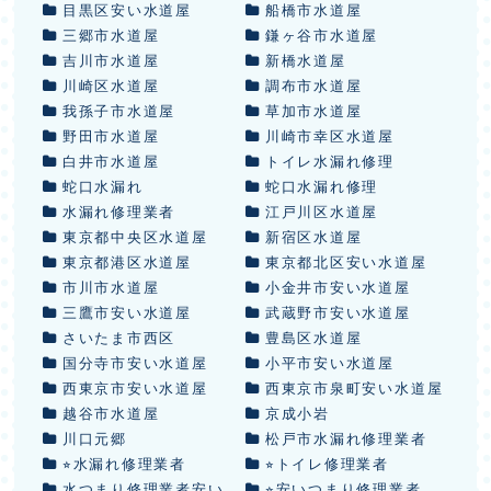
目黒区安い水道屋
船橋市水道屋
三郷市水道屋
鎌ヶ谷市水道屋
吉川市水道屋
新橋水道屋
川崎区水道屋
調布市水道屋
我孫子市水道屋
草加市水道屋
野田市水道屋
川崎市幸区水道屋
白井市水道屋
トイレ水漏れ修理
蛇口水漏れ
蛇口水漏れ修理
水漏れ修理業者
江戸川区水道屋
東京都中央区水道屋
新宿区水道屋
東京都港区水道屋
東京都北区安い水道屋
市川市水道屋
小金井市安い水道屋
三鷹市安い水道屋
武蔵野市安い水道屋
さいたま市西区
豊島区水道屋
国分寺市安い水道屋
小平市安い水道屋
西東京市安い水道屋
西東京市泉町安い水道屋
越谷市水道屋
京成小岩
川口元郷
松戸市水漏れ修理業者
⭐︎水漏れ修理業者
⭐︎トイレ修理業者
水つまり修理業者安い
⭐︎安いつまり修理業者