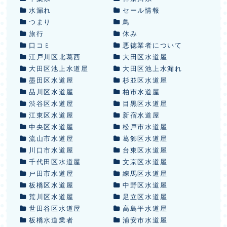
水漏れ
セール情報
つまり
鳥
旅行
休み
口コミ
悪徳業者について
江戸川区北葛西
大田区水道屋
大田区池上水道屋
大田区池上水漏れ
墨田区水道屋
杉並区水道屋
品川区水道屋
柏市水道屋
渋谷区水道屋
目黒区水道屋
江東区水道屋
新宿水道屋
中央区水道屋
松戸市水道屋
流山市水道屋
葛飾区水道屋
川口市水道屋
台東区水道屋
千代田区水道屋
文京区水道屋
戸田市水道屋
練馬区水道屋
板橋区水道屋
中野区水道屋
荒川区水道屋
足立区水道屋
世田谷区水道屋
高島平水道屋
板橋水道業者
浦安市水道屋