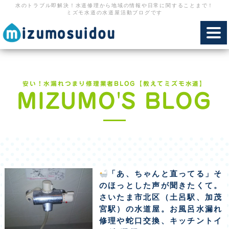
水のトラブル即解決！水道修理から地域の情報や日常に関することまで！
ミズモ水道の水道屋活動ブログです
toggl
navig
安い！水漏れつまり修理業者BLOG【教えてミズモ水道】
MIZUMO'S BLOG
「あ、ちゃんと直ってる」そ
のほっとした声が聞きたくて。
さいたま市北区（土呂駅、加茂
宮駅）の水道屋。お風呂水漏れ
修理や蛇口交換、キッチントイ