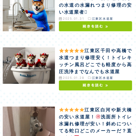
の水道の水漏れつまり修理の安
い水道業者
2025.01.31
江東区水道屋
続きを読む »
江東区千田や高橋で
水道つまり修理安く！トイレキ
ッチン風呂どこでも軽度から高
圧洗浄までなんでも水道屋
2025.01.28
江東区水道屋
続きを読む »
江東区白河や新大橋
の安い水道屋！
洗面所トイレ
水漏れ修理が安い！斜めについ
てる蛇口どこのメーカーだ？直