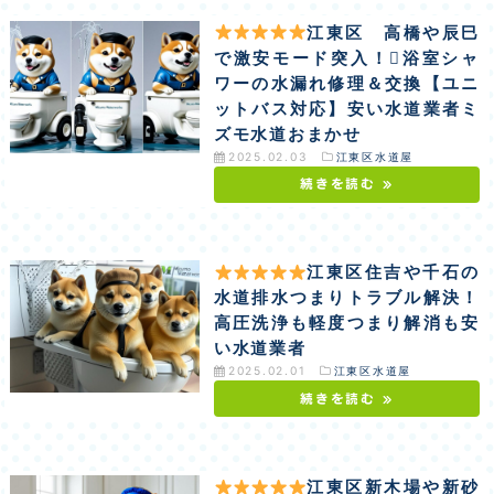
江東区 高橋や辰巳
で激安モード突入！浴室シャ
ワーの水漏れ修理＆交換【ユニ
ットバス対応】安い水道業者ミ
ズモ水道おまかせ
2025.02.03
江東区水道屋
続きを読む »
江東区住吉や千石の
水道排水つまりトラブル解決！
高圧洗浄も軽度つまり解消も安
い水道業者
2025.02.01
江東区水道屋
続きを読む »
江東区新木場や新砂