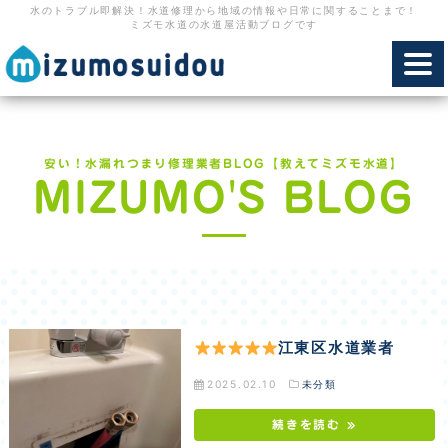
水のトラブル即解決！水道修理から地域の情報や日常に関することまで！
ミズモ水道の水道屋活動ブログです
toggl
navig
安い！水漏れつまり修理業者BLOG【教えてミズモ水道】
MIZUMO'S BLOG
江東区水道業者
2025.02.10
未分類
続きを読む »