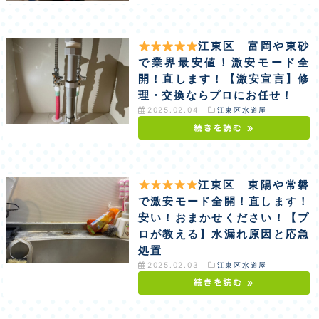
江東区 富岡や東砂
で業界最安値！激安モード全
開！直します！【激安宣言】修
理・交換ならプロにお任せ！
2025.02.04
江東区水道屋
続きを読む »
江東区 東陽や常磐
で激安モード全開！直します！
安い！おまかせください！【プ
ロが教える】水漏れ原因と応急
処置
2025.02.03
江東区水道屋
続きを読む »