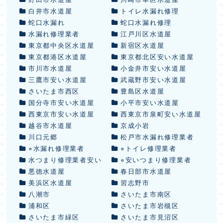
白井市水道屋
トイレ水漏れ修理
蛇口水漏れ
蛇口水漏れ修理
水漏れ修理業者
江戸川区水道屋
東京都中央区水道屋
新宿区水道屋
東京都港区水道屋
東京都北区安い水道屋
市川市水道屋
小金井市安い水道屋
三鷹市安い水道屋
武蔵野市安い水道屋
さいたま市西区
豊島区水道屋
国分寺市安い水道屋
小平市安い水道屋
西東京市安い水道屋
西東京市泉町安い水道屋
越谷市水道屋
京成小岩
川口元郷
松戸市水漏れ修理業者
⭐︎水漏れ修理業者
⭐︎トイレ修理業者
水つまり修理業者安い
⭐︎安いつまり修理業者
悪徳水道屋
春日部市水道屋
美浜区水道屋
習志野市
八潮市
さいたま市南区
浦和区
さいたま市岩槻区
さいたま市緑区
さいたま市見沼区