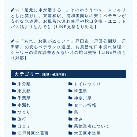
「足元に水が溜まる…」そのゆううつを、スッキリ
とした笑顔に。東浦和駅、浦和美園駅の安くベテランが
安心な水道屋。お風呂水漏れ修理や蛇口交換・ユニット
バス詰まりなんでも【LINE見積もり対応】
「あれ、お湯がぬるい？」戸田市（戸田公園駅、戸
田駅）の安心ベテラン水道屋。お風呂蛇口水漏れ修理・
シャワーの温度調整きかない時の蛇口交換【LINE見積も
り対応】
カテゴリー
（地域・修理内容）
未分類
トイレつまり
東京都
埼玉県
千葉県
神奈川県
水漏れ
セール情報
つまり
鳥
旅行
休み
口コミ
悪徳業者について
江戸川区北葛西
大田区水道屋