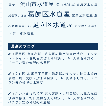
流山市水道屋
流山水道屋
屋安い
練馬区水道屋
葛飾区水道屋
豊島区水道屋
豊
船橋市水道屋
足立区水道屋
島区水道屋安い
足立区水道屋安
野田市水道屋
い
最新のブログ
墨田区 東向島駅・八広駅の排水管高圧洗浄・キッチ
ン・トイレ・お風呂の詰まり解決【LINE見積もり対応】
ベテラン安心修理の水道屋
文京区 本郷三丁目駅・湯島駅のキッチン蛇口水漏れ
修理・蛇口交換・詰まり解決【LINE見積もり対応】ベテ
ラン安心修理の水道屋
さいたま市見沼区 東大宮駅・大和田駅のお風呂蛇口
水漏れ修理・蛇口交換を安く解決【LINE見積もり対応】
ベテラン安心修理の水道屋