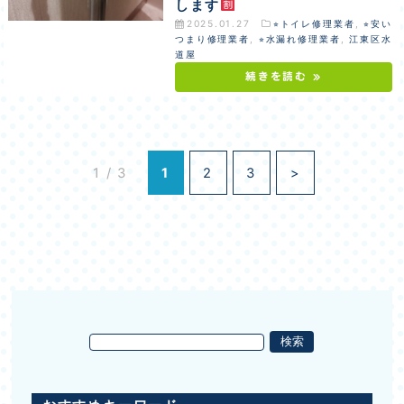
します
2025.01.27
⭐︎トイレ修理業者
,
⭐︎安い
つまり修理業者
,
⭐︎水漏れ修理業者
,
江東区水
道屋
続きを読む »
1 / 3
1
2
3
>