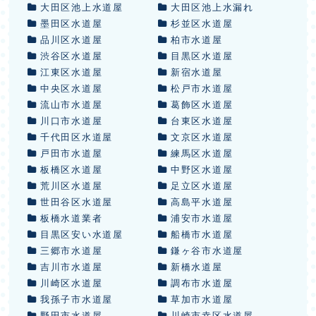
大田区池上水道屋
大田区池上水漏れ
墨田区水道屋
杉並区水道屋
品川区水道屋
柏市水道屋
渋谷区水道屋
目黒区水道屋
江東区水道屋
新宿水道屋
中央区水道屋
松戸市水道屋
流山市水道屋
葛飾区水道屋
川口市水道屋
台東区水道屋
千代田区水道屋
文京区水道屋
戸田市水道屋
練馬区水道屋
板橋区水道屋
中野区水道屋
荒川区水道屋
足立区水道屋
世田谷区水道屋
高島平水道屋
板橋水道業者
浦安市水道屋
目黒区安い水道屋
船橋市水道屋
三郷市水道屋
鎌ヶ谷市水道屋
吉川市水道屋
新橋水道屋
川崎区水道屋
調布市水道屋
我孫子市水道屋
草加市水道屋
野田市水道屋
川崎市幸区水道屋