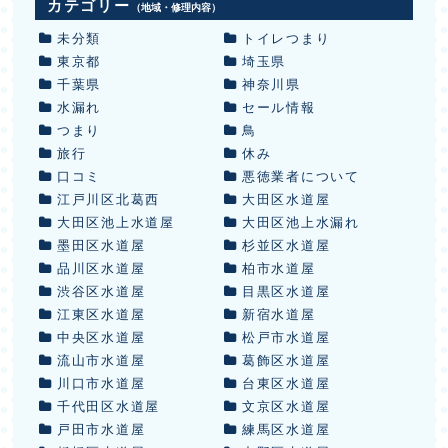
カテゴリー
（地域・修理内容）
未分類
トイレつまり
東京都
埼玉県
千葉県
神奈川県
水漏れ
セール情報
つまり
鳥
旅行
休み
口コミ
悪徳業者について
江戸川区北葛西
大田区水道屋
大田区池上水道屋
大田区池上水漏れ
墨田区水道屋
杉並区水道屋
品川区水道屋
柏市水道屋
渋谷区水道屋
目黒区水道屋
江東区水道屋
新宿水道屋
中央区水道屋
松戸市水道屋
流山市水道屋
葛飾区水道屋
川口市水道屋
台東区水道屋
千代田区水道屋
文京区水道屋
戸田市水道屋
練馬区水道屋