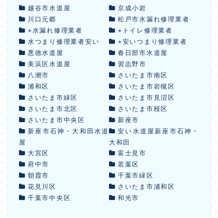
越谷市水道屋
京成小岩
川口元郷
松戸市水漏れ修理業者
⭐︎水漏れ修理業者
⭐︎トイレ修理業者
水つまり修理業者安い
⭐︎安いつまり修理業者
悪徳水道屋
春日部市水道屋
美浜区水道屋
習志野市
八潮市
さいたま市南区
浦和区
さいたま市岩槻区
さいたま市緑区
さいたま市見沼区
さいたま市北区
さいたま市桜区
さいたま市中央区
新座市
新座市石神・大和田水道
安い水道屋新座市石神・
屋
大和田
大宮区
富士見市
府中市
若葉区
朝霞市
千葉市緑区
花見川区
さいたま市浦和区
千葉市中央区
和光市