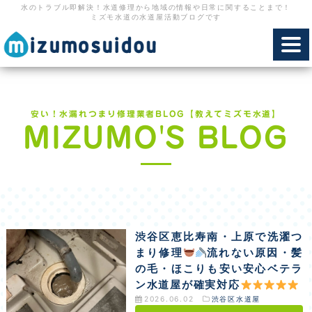
水のトラブル即解決！水道修理から地域の情報や日常に関することまで！
ミズモ水道の水道屋活動ブログです
toggl
navig
安い！水漏れつまり修理業者BLOG【教えてミズモ水道】
MIZUMO'S BLOG
渋谷区恵比寿南・上原で洗濯つ
まり修理
流れない原因・髪
の毛・ほこりも安い安心ベテラ
ン水道屋が確実対応
2026.06.02
渋谷区水道屋