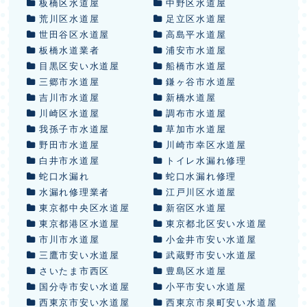
板橋区水道屋
中野区水道屋
荒川区水道屋
足立区水道屋
世田谷区水道屋
高島平水道屋
板橋水道業者
浦安市水道屋
目黒区安い水道屋
船橋市水道屋
三郷市水道屋
鎌ヶ谷市水道屋
吉川市水道屋
新橋水道屋
川崎区水道屋
調布市水道屋
我孫子市水道屋
草加市水道屋
野田市水道屋
川崎市幸区水道屋
白井市水道屋
トイレ水漏れ修理
蛇口水漏れ
蛇口水漏れ修理
水漏れ修理業者
江戸川区水道屋
東京都中央区水道屋
新宿区水道屋
東京都港区水道屋
東京都北区安い水道屋
市川市水道屋
小金井市安い水道屋
三鷹市安い水道屋
武蔵野市安い水道屋
さいたま市西区
豊島区水道屋
国分寺市安い水道屋
小平市安い水道屋
西東京市安い水道屋
西東京市泉町安い水道屋