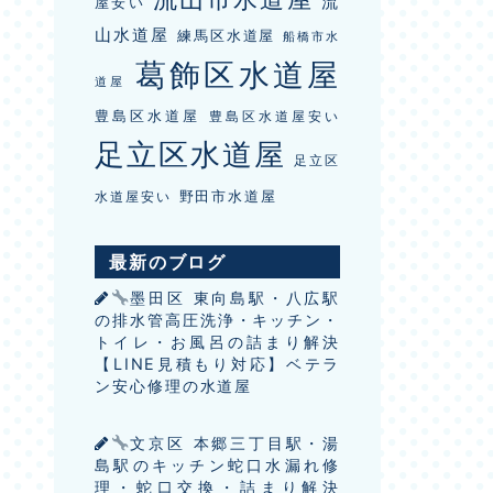
流
屋安い
山水道屋
練馬区水道屋
船橋市水
葛飾区水道屋
道屋
豊島区水道屋
豊島区水道屋安い
足立区水道屋
足立区
野田市水道屋
水道屋安い
最新のブログ
墨田区 東向島駅・八広駅
の排水管高圧洗浄・キッチン・
トイレ・お風呂の詰まり解決
【LINE見積もり対応】ベテラ
ン安心修理の水道屋
文京区 本郷三丁目駅・湯
島駅のキッチン蛇口水漏れ修
理・蛇口交換・詰まり解決