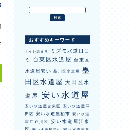
修
理
・
おすすめキーワード
納
ト
ミズモ水道口コ
トイレ詰まり
台東区水道屋
ミ
台東区
墨
水道屋安い
品川区水道屋
田区水道屋
大田区水
安い水道屋
道屋
安い水道屋台東区
安い水道屋墨
安い水道屋柏市
田区
安い水道
安い水道屋江東
屋江戸川区
区
安い水道屋葛
安い水道屋流山