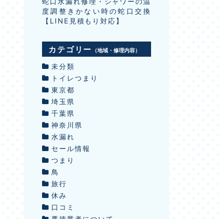
蛇口水漏れ修理・シャワーの温
度調整きかない時の蛇口交換
【LINE見積もり対応】
カテゴリー
（地域・修理内容）
未分類
トイレつまり
東京都
埼玉県
千葉県
神奈川県
水漏れ
セール情報
つまり
鳥
旅行
休み
口コミ
悪徳業者について