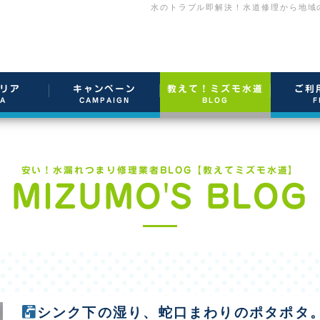
水のトラブル即解決！水道修理から地域
リア
キャンペーン
教えて！ミズモ水道
ご利
EA
CAMPAIGN
BLOG
F
安い！水漏れつまり修理業者BLOG【教えてミズモ水道】
MIZUMO'S BLOG
シンク下の湿り、蛇口まわりのポタポタ