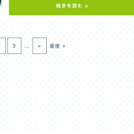
続きを読む »
2
3
...
>
最後 »