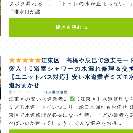
タポタ漏れる…」 「トイレの水が止まらない…
「排水口が詰…
続きを読む »
江東区 高橋や辰巳で激安モー
突入！浴室シャワーの水漏れ修理＆交
【ユニットバス対応】安い水道業者ミズモ
道おまかせ
2025.02.03
江東区水道屋
江東区の安い水道業者
【江東区】水道修理な
ミズモ水道！トイレつまり・蛇口水漏れもお任せ 
東区で水道修理が必要になった時、 「どの業者を
べばいいか迷ってしまう」 そんな悩みをお持…