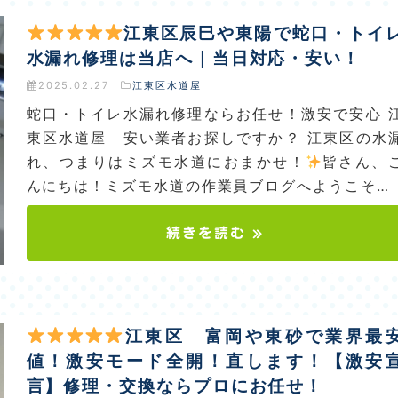
江東区辰巳や東陽で蛇口・トイ
水漏れ修理は当店へ｜当日対応・安い！
2025.02.27
江東区水道屋
蛇口・トイレ水漏れ修理ならお任せ！激安で安心 
東区水道屋 安い業者お探しですか？ 江東区の水
れ、つまりはミズモ水道におまかせ！
皆さん、
んにちは！ミズモ水道の作業員ブログへようこそ…
続きを読む »
江東区 富岡や東砂で業界最
値！激安モード全開！直します！【激安
言】修理・交換ならプロにお任せ！