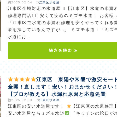
2025.02.04
江東区水道屋
江東区全域対応の水道屋 【江東区】水道の水漏
修理専門店 安くて安心のミズモ水道！ お客様
「江東区で水道の水漏れ修理を安くやってくれる
者を探しているんですが…」 ミズモ水道：「ミズ
水道にお…
続きを読む »
江東区 東陽や常磐で激安モー
全開！直します！安い！おまかせください
【プロが教える】水漏れ原因と応急処置
2025.02.03
江東区水道屋
江東区の安い水道屋です！
【江東区の水道修理
安い水道屋ならミズモ水道
「キッチンの蛇口が