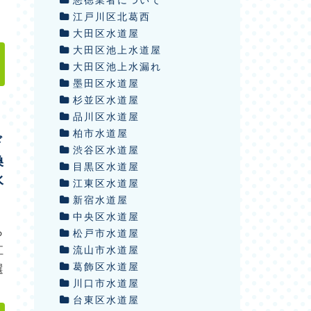
」
江戸川区北葛西
大田区水道屋
大田区池上水道屋
大田区池上水漏れ
墨田区水道屋
杉並区水道屋
品川区水道屋
柏市水道屋
ド
渋谷区水道屋
換
目黒区水道屋
水
江東区水道屋
新宿水道屋
中央区水道屋
ら
松戸市水道屋
江
流山市水道屋
葛飾区水道屋
選
川口市水道屋
台東区水道屋