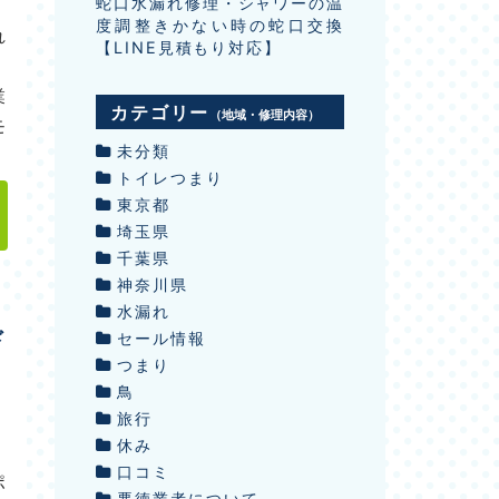
蛇口水漏れ修理・シャワーの温
度調整きかない時の蛇口交換
れ
【LINE見積もり対応】
：
業
カテゴリー
（地域・修理内容）
モ
未分類
トイレつまり
東京都
埼玉県
千葉県
神奈川県
水漏れ
ド
セール情報
つまり
！
鳥
旅行
休み
】
口コミ
ポ
悪徳業者について