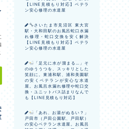
【LINE見積もり対応】ベテラ
レ
ン安心修理の水道屋
さいたま市見沼区 東大宮
駅・大和田駅のお風呂蛇口水漏
江
れ修理・蛇口交換を安く解決
【LINE見積もり対応】ベテラ
漏
ン安心修理の水道屋
こ
「足元に水が溜まる…」そ
のゆううつを、スッキリとした
笑顔に。東浦和駅、浦和美園駅
の安くベテランが安心な水道
屋。お風呂水漏れ修理や蛇口交
換・ユニットバス詰まりなんで
も【LINE見積もり対応】
安
「あれ、お湯がぬるい？」
宣
戸田市（戸田公園駅、戸田駅）
の安心ベテラン水道屋。お風呂