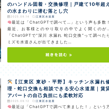
のハンドル固着・交換修理｜戸建て10年超
の水まわりに潜む落とし穴
2025.09.14
江東区水道屋
最近は「ChatGPTで調べて…」という声も多数
最近、お客様とのやり取りの中でよく聞くのが
「ChatGPTで“深川 水漏れ 蛇口交換”って調べた
ミズモ水道さんが出てきました…
続きを読む »
【江東区 東砂・平野】キッチン水漏れ
理・蛇口交換も相談できる安心水道屋｜賃
アパートの自己負担にも柔軟対応
2025.09.12
江東区水道屋
最近は「ChatGPTで調べて来ました！」という