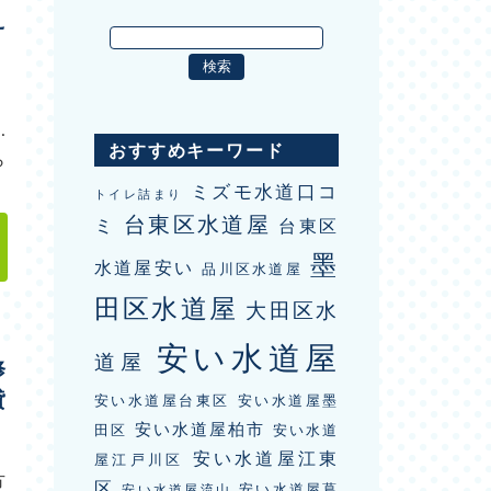
え
！
…
おすすめキーワード
ら
ミズモ水道口コ
トイレ詰まり
台東区水道屋
ミ
台東区
墨
水道屋安い
品川区水道屋
田区水道屋
大田区水
安い水道屋
道屋
修
貸
安い水道屋台東区
安い水道屋墨
安い水道屋柏市
田区
安い水道
安い水道屋江東
屋江戸川区
方
区
安い水道屋葛
安い水道屋流山