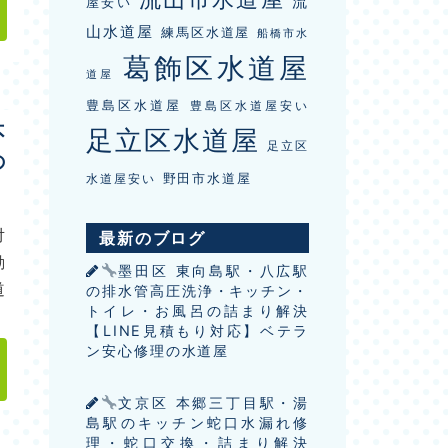
流
屋安い
山水道屋
練馬区水道屋
船橋市水
葛飾区水道屋
道屋
豊島区水道屋
豊島区水道屋安い
不
足立区水道屋
足立区
の
野田市水道屋
水道屋安い
対
最新のブログ
動
墨田区 東向島駅・八広駅
道
の排水管高圧洗浄・キッチン・
トイレ・お風呂の詰まり解決
【LINE見積もり対応】ベテラ
ン安心修理の水道屋
文京区 本郷三丁目駅・湯
島駅のキッチン蛇口水漏れ修
理・蛇口交換・詰まり解決