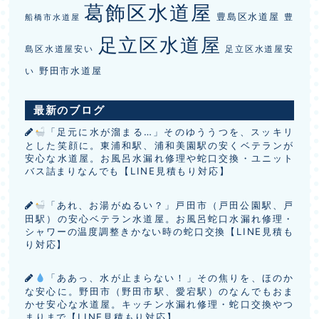
葛飾区水道屋
豊島区水道屋
豊
船橋市水道屋
足立区水道屋
島区水道屋安い
足立区水道屋安
野田市水道屋
い
最新のブログ
「足元に水が溜まる…」そのゆううつを、スッキリ
とした笑顔に。東浦和駅、浦和美園駅の安くベテランが
安心な水道屋。お風呂水漏れ修理や蛇口交換・ユニット
バス詰まりなんでも【LINE見積もり対応】
「あれ、お湯がぬるい？」戸田市（戸田公園駅、戸
田駅）の安心ベテラン水道屋。お風呂蛇口水漏れ修理・
シャワーの温度調整きかない時の蛇口交換【LINE見積も
り対応】
「ああっ、水が止まらない！」その焦りを、ほのか
な安心に。野田市（野田市駅、愛宕駅）のなんでもおま
かせ安心な水道屋。キッチン水漏れ修理・蛇口交換やつ
まりまで【LINE見積もり対応】