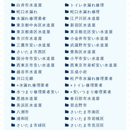
白井市水道屋
トイレ水漏れ修理
蛇口水漏れ
蛇口水漏れ修理
水漏れ修理業者
江戸川区水道屋
東京都中央区水道屋
新宿区水道屋
東京都港区水道屋
東京都北区安い水道屋
市川市水道屋
小金井市安い水道屋
三鷹市安い水道屋
武蔵野市安い水道屋
さいたま市西区
豊島区水道屋
国分寺市安い水道屋
小平市安い水道屋
西東京市安い水道屋
西東京市泉町安い水道屋
越谷市水道屋
京成小岩
川口元郷
松戸市水漏れ修理業者
⭐︎水漏れ修理業者
⭐︎トイレ修理業者
水つまり修理業者安い
⭐︎安いつまり修理業者
悪徳水道屋
春日部市水道屋
美浜区水道屋
習志野市
八潮市
さいたま市南区
浦和区
さいたま市岩槻区
さいたま市緑区
さいたま市見沼区