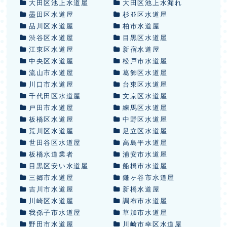
大田区池上水道屋
大田区池上水漏れ
墨田区水道屋
杉並区水道屋
品川区水道屋
柏市水道屋
渋谷区水道屋
目黒区水道屋
江東区水道屋
新宿水道屋
中央区水道屋
松戸市水道屋
流山市水道屋
葛飾区水道屋
川口市水道屋
台東区水道屋
千代田区水道屋
文京区水道屋
戸田市水道屋
練馬区水道屋
板橋区水道屋
中野区水道屋
荒川区水道屋
足立区水道屋
世田谷区水道屋
高島平水道屋
板橋水道業者
浦安市水道屋
目黒区安い水道屋
船橋市水道屋
三郷市水道屋
鎌ヶ谷市水道屋
吉川市水道屋
新橋水道屋
川崎区水道屋
調布市水道屋
我孫子市水道屋
草加市水道屋
野田市水道屋
川崎市幸区水道屋