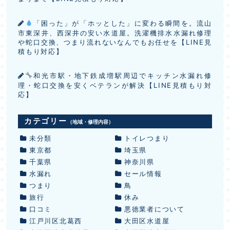
「困った」が「ホッとした」に変わる瞬間を。流山
市東深井、西深井の安い水道屋。洗濯機排水水漏れ修理
や蛇口交換、つまり流れないなんでもお任せを【LINE見
積もり対応】
和光市駅・地下鉄成増駅周辺でキッチン水漏れ修
理・蛇口交換を安くベテランが解決【LINE見積もり対
応】
カテゴリー
（地域・修理内容）
未分類
トイレつまり
東京都
埼玉県
千葉県
神奈川県
水漏れ
セール情報
つまり
鳥
旅行
休み
口コミ
悪徳業者について
江戸川区北葛西
大田区水道屋