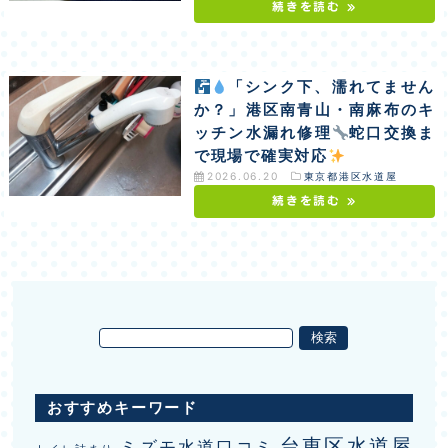
続きを読む »
「シンク下、濡れてません
か？」港区南青山・南麻布のキ
ッチン水漏れ修理
蛇口交換ま
で現場で確実対応
2026.06.20
東京都港区水道屋
続きを読む »
おすすめキーワード
台東区水道屋
ミズモ水道口コミ