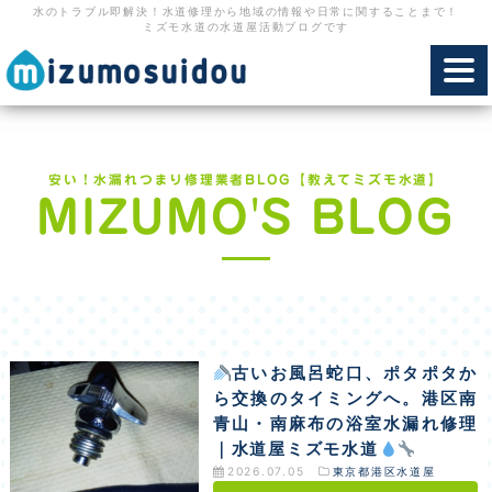
水のトラブル即解決！水道修理から地域の情報や日常に関することまで！
ミズモ水道の水道屋活動ブログです
toggl
navig
安い！水漏れつまり修理業者BLOG【教えてミズモ水道】
MIZUMO'S BLOG
古いお風呂蛇口、ポタポタか
ら交換のタイミングへ。港区南
青山・南麻布の浴室水漏れ修理
｜水道屋ミズモ水道
2026.07.05
東京都港区水道屋