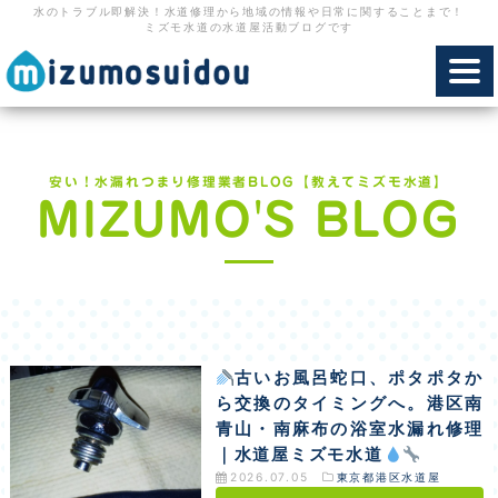
水のトラブル即解決！水道修理から地域の情報や日常に関することまで！
ミズモ水道の水道屋活動ブログです
toggl
navig
安い！水漏れつまり修理業者BLOG【教えてミズモ水道】
MIZUMO'S BLOG
古いお風呂蛇口、ポタポタか
ら交換のタイミングへ。港区南
青山・南麻布の浴室水漏れ修理
｜水道屋ミズモ水道
2026.07.05
東京都港区水道屋