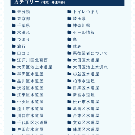
カテゴリー
（地域・修理内容）
未分類
トイレつまり
東京都
埼玉県
千葉県
神奈川県
水漏れ
セール情報
つまり
鳥
旅行
休み
口コミ
悪徳業者について
江戸川区北葛西
大田区水道屋
大田区池上水道屋
大田区池上水漏れ
墨田区水道屋
杉並区水道屋
品川区水道屋
柏市水道屋
渋谷区水道屋
目黒区水道屋
江東区水道屋
新宿水道屋
中央区水道屋
松戸市水道屋
流山市水道屋
葛飾区水道屋
川口市水道屋
台東区水道屋
千代田区水道屋
文京区水道屋
戸田市水道屋
練馬区水道屋