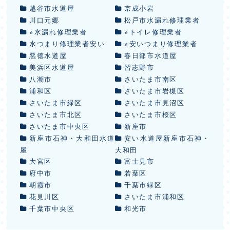
越谷市水道屋
京成小岩
川口元郷
松戸市水漏れ修理業者
⭐︎水漏れ修理業者
⭐︎トイレ修理業者
水つまり修理業者安い
⭐︎安いつまり修理業者
悪徳水道屋
春日部市水道屋
美浜区水道屋
習志野市
八潮市
さいたま市南区
浦和区
さいたま市岩槻区
さいたま市緑区
さいたま市見沼区
さいたま市北区
さいたま市桜区
さいたま市中央区
新座市
新座市石神・大和田水道
安い水道屋新座市石神・
屋
大和田
大宮区
富士見市
府中市
若葉区
朝霞市
千葉市緑区
花見川区
さいたま市浦和区
千葉市中央区
和光市