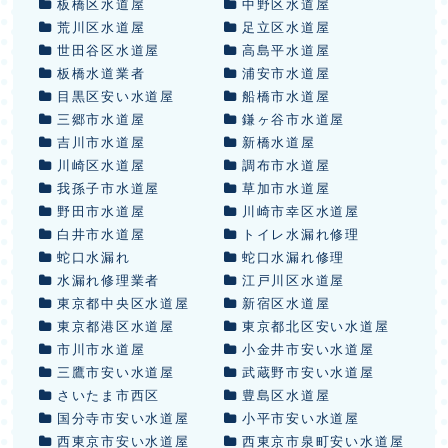
板橋区水道屋
中野区水道屋
荒川区水道屋
足立区水道屋
世田谷区水道屋
高島平水道屋
板橋水道業者
浦安市水道屋
目黒区安い水道屋
船橋市水道屋
三郷市水道屋
鎌ヶ谷市水道屋
吉川市水道屋
新橋水道屋
川崎区水道屋
調布市水道屋
我孫子市水道屋
草加市水道屋
野田市水道屋
川崎市幸区水道屋
白井市水道屋
トイレ水漏れ修理
蛇口水漏れ
蛇口水漏れ修理
水漏れ修理業者
江戸川区水道屋
東京都中央区水道屋
新宿区水道屋
東京都港区水道屋
東京都北区安い水道屋
市川市水道屋
小金井市安い水道屋
三鷹市安い水道屋
武蔵野市安い水道屋
さいたま市西区
豊島区水道屋
国分寺市安い水道屋
小平市安い水道屋
西東京市安い水道屋
西東京市泉町安い水道屋