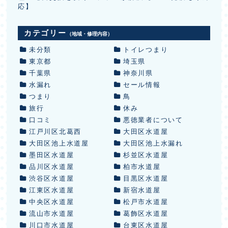
応】
カテゴリー
（地域・修理内容）
未分類
トイレつまり
東京都
埼玉県
千葉県
神奈川県
水漏れ
セール情報
つまり
鳥
旅行
休み
口コミ
悪徳業者について
江戸川区北葛西
大田区水道屋
大田区池上水道屋
大田区池上水漏れ
墨田区水道屋
杉並区水道屋
品川区水道屋
柏市水道屋
渋谷区水道屋
目黒区水道屋
江東区水道屋
新宿水道屋
中央区水道屋
松戸市水道屋
流山市水道屋
葛飾区水道屋
川口市水道屋
台東区水道屋