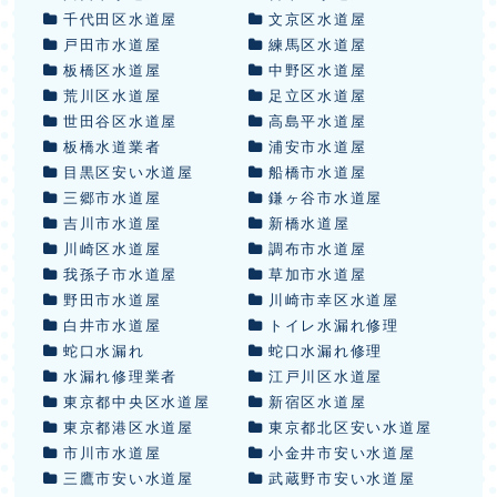
千代田区水道屋
文京区水道屋
戸田市水道屋
練馬区水道屋
板橋区水道屋
中野区水道屋
荒川区水道屋
足立区水道屋
世田谷区水道屋
高島平水道屋
板橋水道業者
浦安市水道屋
目黒区安い水道屋
船橋市水道屋
三郷市水道屋
鎌ヶ谷市水道屋
吉川市水道屋
新橋水道屋
川崎区水道屋
調布市水道屋
我孫子市水道屋
草加市水道屋
野田市水道屋
川崎市幸区水道屋
白井市水道屋
トイレ水漏れ修理
蛇口水漏れ
蛇口水漏れ修理
水漏れ修理業者
江戸川区水道屋
東京都中央区水道屋
新宿区水道屋
東京都港区水道屋
東京都北区安い水道屋
市川市水道屋
小金井市安い水道屋
三鷹市安い水道屋
武蔵野市安い水道屋