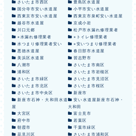
さいたま市西区
豊島区水道屋
国分寺市安い水道屋
小平市安い水道屋
西東京市安い水道屋
西東京市泉町安い水道屋
越谷市水道屋
京成小岩
川口元郷
松戸市水漏れ修理業者
⭐︎水漏れ修理業者
⭐︎トイレ修理業者
水つまり修理業者安い
⭐︎安いつまり修理業者
悪徳水道屋
春日部市水道屋
美浜区水道屋
習志野市
八潮市
さいたま市南区
浦和区
さいたま市岩槻区
さいたま市緑区
さいたま市見沼区
さいたま市北区
さいたま市桜区
さいたま市中央区
新座市
新座市石神・大和田水道
安い水道屋新座市石神・
屋
大和田
大宮区
富士見市
府中市
若葉区
朝霞市
千葉市緑区
花見川区
さいたま市浦和区