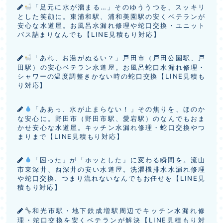
「足元に水が溜まる…」そのゆううつを、スッキリ
とした笑顔に。東浦和駅、浦和美園駅の安くベテランが
安心な水道屋。お風呂水漏れ修理や蛇口交換・ユニット
バス詰まりなんでも【LINE見積もり対応】
「あれ、お湯がぬるい？」戸田市（戸田公園駅、戸
田駅）の安心ベテラン水道屋。お風呂蛇口水漏れ修理・
シャワーの温度調整きかない時の蛇口交換【LINE見積も
り対応】
「ああっ、水が止まらない！」その焦りを、ほのか
な安心に。野田市（野田市駅、愛宕駅）のなんでもおま
かせ安心な水道屋。キッチン水漏れ修理・蛇口交換やつ
まりまで【LINE見積もり対応】
「困った」が「ホッとした」に変わる瞬間を。流山
市東深井、西深井の安い水道屋。洗濯機排水水漏れ修理
や蛇口交換、つまり流れないなんでもお任せを【LINE見
積もり対応】
和光市駅・地下鉄成増駅周辺でキッチン水漏れ修
理・蛇口交換を安くベテランが解決【LINE見積もり対