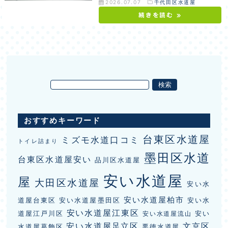
2026.07.07
千代田区水道屋
続きを読む »
おすすめキーワード
台東区水道屋
ミズモ水道口コミ
トイレ詰まり
墨田区水道
台東区水道屋安い
品川区水道屋
安い水道屋
屋
大田区水道屋
安い水
安い水道屋柏市
道屋台東区
安い水道屋墨田区
安い水
安い水道屋江東区
道屋江戸川区
安い
安い水道屋流山
安い水道屋足立区
文京区
水道屋葛飾区
悪徳水道屋