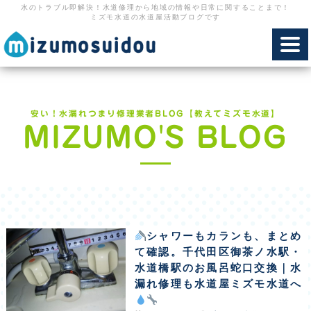
水のトラブル即解決！水道修理から地域の情報や日常に関することまで！
ミズモ水道の水道屋活動ブログです
toggl
navig
安い！水漏れつまり修理業者BLOG【教えてミズモ水道】
MIZUMO'S BLOG
シャワーもカランも、まとめ
て確認。千代田区御茶ノ水駅・
水道橋駅のお風呂蛇口交換｜水
漏れ修理も水道屋ミズモ水道へ