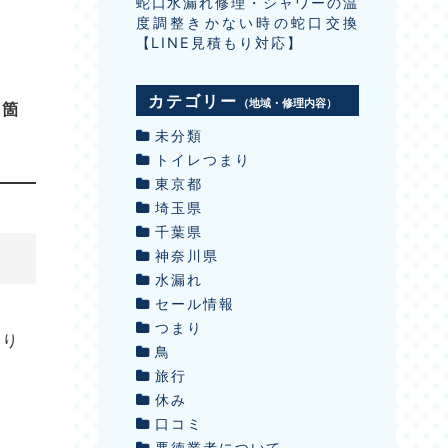
蛇口水漏れ修理・シャワーの温
度調整きかない時の蛇口交換
【LINE見積もり対応】
カテゴリー
（地域・修理内容）
れ箇
未分類
トイレつまり
東京都
埼玉県
千葉県
神奈川県
水漏れ
セール情報
つまり
わり
鳥
旅行
休み
口コミ
悪徳業者について