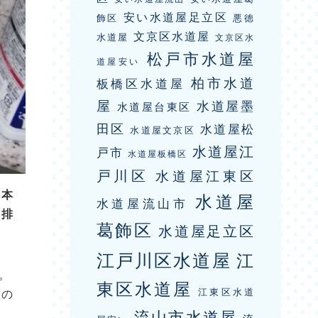
安い水道屋足立区
飾区
悪徳
文京区水道屋
水道屋
文京区水
松戸市水道屋
道屋安い
柏市水道
板橋区水道屋
屋
水道屋墨
水道屋台東区
田区
水道屋松
水道屋文京区
水道屋江
戸市
水道屋板橋区
戸川区
水道屋江東区
口本
水道屋
水道屋流山市
・排
葛飾区
水道屋足立区
江戸川区水道屋
江
。
東区水道屋
口の
江東区水道
流山市水道屋