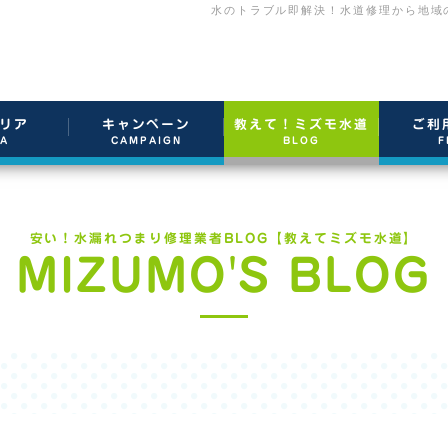
水のトラブル即解決！水道修理から地域
リア
キャンペーン
教えて！ミズモ水道
ご利
EA
CAMPAIGN
BLOG
F
安い！水漏れつまり修理業者BLOG【教えてミズモ水道】
MIZUMO'S BLOG