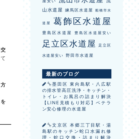
流
屋安い
山水道屋
練馬区水道屋
船橋市水
葛飾区水道屋
道屋
豊島区水道屋
豊島区水道屋安い
足立区水道屋
足立区
ン交
野田市水道屋
水道屋安い
して
最新のブログ
墨田区 東向島駅・八広駅
の方
の排水管高圧洗浄・キッチン・
トイレ・お風呂の詰まり解決
態を
【LINE見積もり対応】ベテラ
ン安心修理の水道屋
文京区 本郷三丁目駅・湯
島駅のキッチン蛇口水漏れ修
理・蛇口交換・詰まり解決